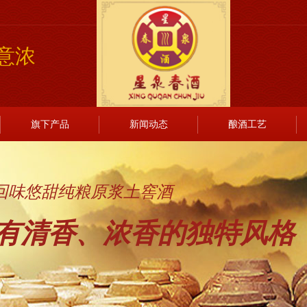
意浓
旗下产品
新闻动态
酿酒工艺
回味悠甜纯粮原浆土窖酒
感有清香、浓香的独特风格