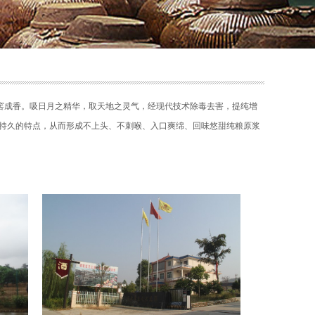
土窖成香。吸日月之精华，取天地之灵气，经现代技术除毒去害，提纯增
持久的特点，从而形成不上头、不刺喉、入口爽绵、回味悠甜纯粮原浆