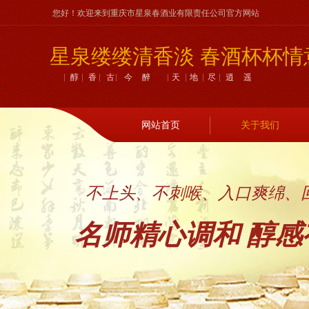
您好！欢迎来到重庆市星泉春酒业有限责任公司官方网站
星泉缕缕清香淡 春酒杯杯情
醇香古今醉 天地尽逍遥
网站首页
关于我们
不上头、不刺喉、入口爽绵、
名师精心调和 醇