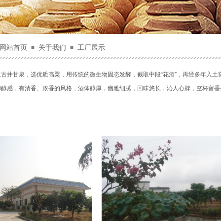
网站首页
关于我们
工厂展示
≡
≡
取古井甘泉，选优质高粱，用传统的微生物固态发酵，截取中段“花酒”，再经多年入
和醇感，有清香、浓香的风格，酒体醇厚，幽雅细腻，回味悠长，沁人心脾，空杯留香