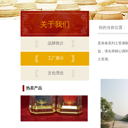
关于我们
你的当前位置：
渝涪老窖
品牌简介
星泉春系列土窖酒
益，请名师精心调
工厂展示
土窖酒。
文化理念
热卖产品
土窖酒